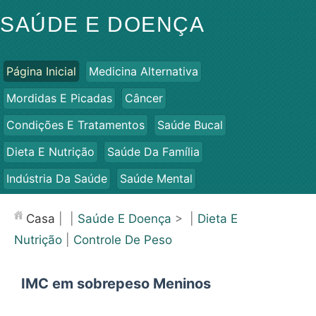
SAÚDE E DOENÇA
Página Inicial
Medicina Alternativa
Mordidas E Picadas
Câncer
Condições E Tratamentos
Saúde Bucal
Dieta E Nutrição
Saúde Da Família
Indústria Da Saúde
Saúde Mental
Saúde Pública E Segurança
Cirurgias E Procedimentos
Casa
| |
Saúde E Doença
> |
Dieta E
Saúde
Nutrição
|
Controle De Peso
IMC em sobrepeso Meninos