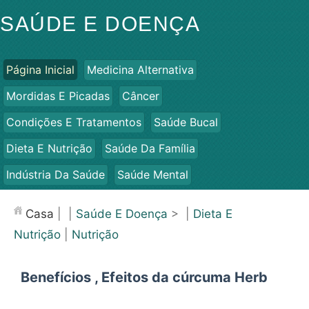
SAÚDE E DOENÇA
Página Inicial
Medicina Alternativa
Mordidas E Picadas
Câncer
Condições E Tratamentos
Saúde Bucal
Dieta E Nutrição
Saúde Da Família
Indústria Da Saúde
Saúde Mental
Saúde Pública E Segurança
Cirurgias E Procedimentos
Casa
| |
Saúde E Doença
> |
Dieta E
Saúde
Nutrição
|
Nutrição
Benefícios , Efeitos da cúrcuma Herb