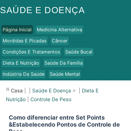
SAÚDE E DOENÇA
Página Inicial
Medicina Alternativa
Mordidas E Picadas
Câncer
Condições E Tratamentos
Saúde Bucal
Dieta E Nutrição
Saúde Da Família
Indústria Da Saúde
Saúde Mental
Saúde Pública E Segurança
Cirurgias E Procedimentos
Casa
| |
Saúde E Doença
> |
Dieta E
Saúde
Nutrição
|
Controle De Peso
Como diferenciar entre Set Points
&Estabelecendo Pontos de Controle de