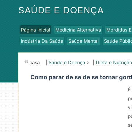
SAÚDE E DOENÇA
Página Inicial
Medicina Alternativa
Mordidas E
Indústria Da Saúde
Saúde Mental
Saúde Públi
casa
| |
Saúde e Doença
> |
Dieta e Nutriçã
Como parar de se de se tornar gor
É
p
v
p
s