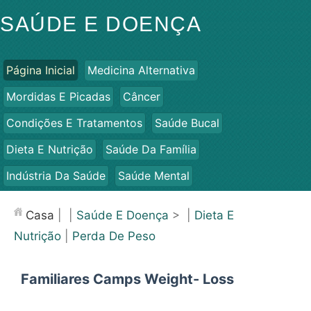
SAÚDE E DOENÇA
Página Inicial
Medicina Alternativa
Mordidas E Picadas
Câncer
Condições E Tratamentos
Saúde Bucal
Dieta E Nutrição
Saúde Da Família
Indústria Da Saúde
Saúde Mental
Saúde Pública E Segurança
Cirurgias E Procedimentos
Casa
| |
Saúde E Doença
> |
Dieta E
Saúde
Nutrição
|
Perda De Peso
Familiares Camps Weight- Loss