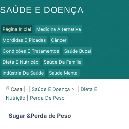
SAÚDE E DOENÇA
Página Inicial
Medicina Alternativa
Mordidas E Picadas
Câncer
Condições E Tratamentos
Saúde Bucal
Dieta E Nutrição
Saúde Da Família
Indústria Da Saúde
Saúde Mental
Saúde Pública E Segurança
Cirurgias E Procedimentos
Casa
| |
Saúde E Doença
> |
Dieta E
Saúde
Nutrição
|
Perda De Peso
Sugar &Perda de Peso