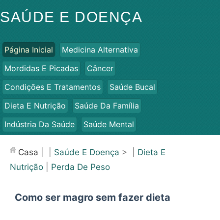
SAÚDE E DOENÇA
Página Inicial
Medicina Alternativa
Mordidas E Picadas
Câncer
Condições E Tratamentos
Saúde Bucal
Dieta E Nutrição
Saúde Da Família
Indústria Da Saúde
Saúde Mental
Saúde Pública E Segurança
Cirurgias E Procedimentos
Casa
| |
Saúde E Doença
> |
Dieta E
Saúde
Nutrição
|
Perda De Peso
Como ser magro sem fazer dieta