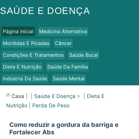
SAÚDE E DOENÇA
Página Inicial
Medicina Alternativa
Mordidas E Picadas
Câncer
Condições E Tratamentos
Saúde Bucal
Dieta E Nutrição
Saúde Da Família
Indústria Da Saúde
Saúde Mental
Saúde Pública E Segurança
Cirurgias E Procedimentos
Casa
| |
Saúde E Doença
> |
Dieta E
Saúde
Nutrição
|
Perda De Peso
Como reduzir a gordura da barriga e
Fortalecer Abs