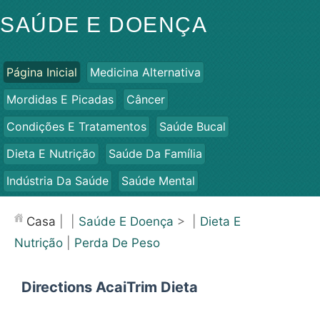
SAÚDE E DOENÇA
Página Inicial
Medicina Alternativa
Mordidas E Picadas
Câncer
Condições E Tratamentos
Saúde Bucal
Dieta E Nutrição
Saúde Da Família
Indústria Da Saúde
Saúde Mental
Saúde Pública E Segurança
Cirurgias E Procedimentos
Casa
| |
Saúde E Doença
> |
Dieta E
Saúde
Nutrição
|
Perda De Peso
Directions AcaiTrim Dieta