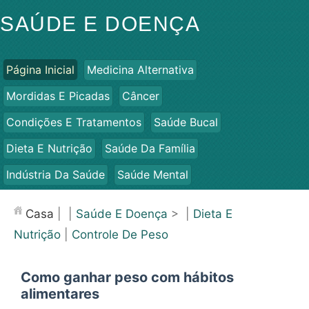
SAÚDE E DOENÇA
Página Inicial
Medicina Alternativa
Mordidas E Picadas
Câncer
Condições E Tratamentos
Saúde Bucal
Dieta E Nutrição
Saúde Da Família
Indústria Da Saúde
Saúde Mental
Saúde Pública E Segurança
Cirurgias E Procedimentos
Casa
| |
Saúde E Doença
> |
Dieta E
Saúde
Nutrição
|
Controle De Peso
Como ganhar peso com hábitos
alimentares