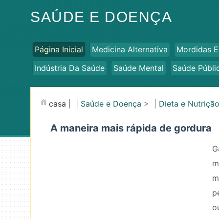
SAÚDE E DOENÇA
Página Inicial
Medicina Alternativa
Mordidas E
Indústria Da Saúde
Saúde Mental
Saúde Públi
casa
| |
Saúde e Doença
> |
Dieta e Nutriçã
A maneira mais rápida de gordura
G
m
m
p
o