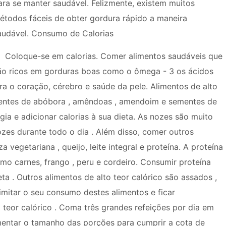
ara se manter saudável. Felizmente, existem muitos
étodos fáceis de obter gordura rápido a maneira
audável. Consumo de Calorias
Coloque-se em calorias. Comer alimentos saudáveis ​​que
ão ricos em gorduras boas como o ômega - 3 os ácidos
a o coração, cérebro e saúde da pele. Alimentos de alto
entes de abóbora , amêndoas , amendoim e sementes de
gia e adicionar calorias à sua dieta. As nozes são muito
ozes durante todo o dia . Além disso, comer outros
 vegetariana , queijo, leite integral e proteína. A proteína
omo carnes, frango , peru e cordeiro. Consumir proteína
a . Outros alimentos de alto teor calórico são assados ​​,
limitar o seu consumo destes alimentos e ficar
o teor calórico . Coma três grandes refeições por dia em
umentar o tamanho das porções para cumprir a cota de