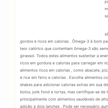
p
m
s
s
gordos e ricos em calorias . Ômega-3 é bom par
teor calórico que contenham ômega-3 são sem
girassol. Todos estes alimentos sustentar a ener
ricos em gordura e calorias para carregar em n
alimentos ricos em calorias , como abacate, pizza
é rica em ferro e calorias . Escolha alimentos c
shakes para adicionar calorias extras em sua diet
bolos, junk food e tortas, mas certifique-se de 
principalmente com alimentos saudáveis ​​de alt
adição a dois lanches . Pode ser necessário a