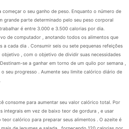
 para começar o seu ganho de peso. Enquanto o número de
em grande parte determinado pelo seu peso corporal
rabalhar é entre 3.000 e 3.500 calorias por dia.
vo de computador , anotando todos os alimentos que
as a cada dia . Consumir seis ou sete pequenas refeições
u objetivo , com o objetivo de dividir suas necessidades
. Destinam-se a ganhar em torno de um quilo por semana ,
o seu progresso . Aumente seu limite calórico diário de
.
ê consome para aumentar seu valor calórico total. Por
 integrais em vez de baixo teor de gordura , e usar
 teor calórico para preparar seus alimentos . O azeite é
mais de legumes e salada , fornecendo 120 calorias por