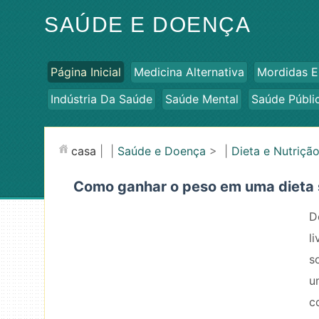
SAÚDE E DOENÇA
Página Inicial
Medicina Alternativa
Mordidas E
Indústria Da Saúde
Saúde Mental
Saúde Públi
casa
| |
Saúde e Doença
> |
Dieta e Nutriçã
Como ganhar o peso em uma dieta 
D
l
s
u
c