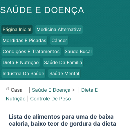
SAÚDE E DOENÇA
Página Inicial
Medicina Alternativa
Mordidas E Picadas
Câncer
Condições E Tratamentos
Saúde Bucal
Dieta E Nutrição
Saúde Da Família
Indústria Da Saúde
Saúde Mental
Saúde Pública E Segurança
Cirurgias E Procedimentos
Casa
| |
Saúde E Doença
> |
Dieta E
Saúde
Nutrição
|
Controle De Peso
Lista de alimentos para uma de baixa
caloria, baixo teor de gordura da dieta