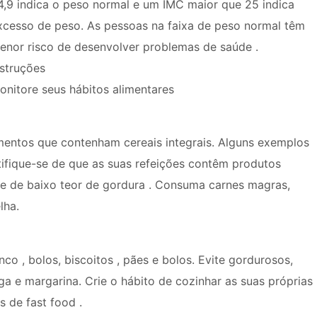
4,9 indica o peso normal e um IMC maior que 25 indica
xcesso de peso. As pessoas na faixa de peso normal têm
enor risco de desenvolver problemas de saúde .
nstruções
onitore seus hábitos alimentares
entos que contenham cereais integrais. Alguns exemplos
ertifique-se de que as suas refeições contêm produtos
eite de baixo teor de gordura . Consuma carnes magras,
lha.
co , bolos, biscoitos , pães e bolos. Evite gordurosos,
iga e margarina. Crie o hábito de cozinhar as suas próprias
s de fast food .