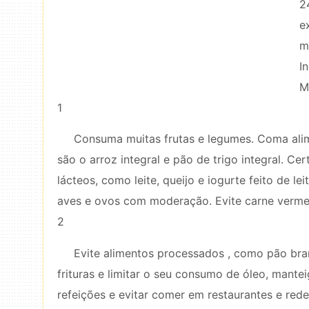
2
e
m
I
M
1
Consuma muitas frutas e legumes. Coma alim
são o arroz integral e pão de trigo integral. C
lácteos, como leite, queijo e iogurte feito de l
aves e ovos com moderação. Evite carne verme
2
Evite alimentos processados ​​, como pão bran
frituras e limitar o seu consumo de óleo, mante
refeições e evitar comer em restaurantes e rede