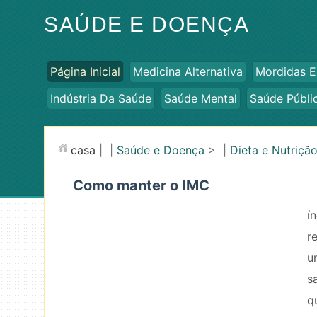
SAÚDE E DOENÇA
Página Inicial
Medicina Alternativa
Mordidas E
Indústria Da Saúde
Saúde Mental
Saúde Públi
casa
| |
Saúde e Doença
> |
Dieta e Nutriçã
Como manter o IMC
í
r
u
s
q