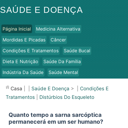
SAÚDE E DOENÇA
Página Inicial
Medicina Alternativa
Mordidas E Picadas
Câncer
Condições E Tratamentos
Saúde Bucal
Dieta E Nutrição
Saúde Da Família
Indústria Da Saúde
Saúde Mental
Saúde Pública E Segurança
Cirurgias E Procedimentos
Casa
| |
Saúde E Doença
> |
Condições E
Saúde
Tratamentos
|
Distúrbios Do Esqueleto
Quanto tempo a sarna sarcóptica
permanecerá em um ser humano?