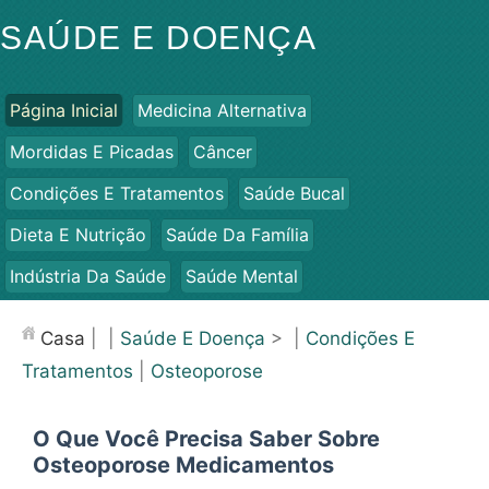
SAÚDE E DOENÇA
Página Inicial
Medicina Alternativa
Mordidas E Picadas
Câncer
Condições E Tratamentos
Saúde Bucal
Dieta E Nutrição
Saúde Da Família
Indústria Da Saúde
Saúde Mental
Saúde Pública E Segurança
Cirurgias E Procedimentos
Casa
| |
Saúde E Doença
> |
Condições E
Saúde
Tratamentos
|
Osteoporose
O Que Você Precisa Saber Sobre
Osteoporose Medicamentos