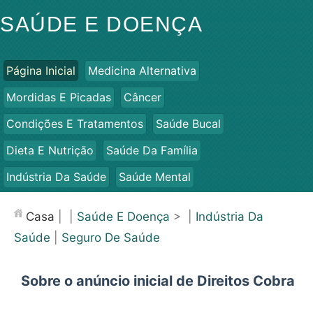
SAÚDE E DOENÇA
Página Inicial
Medicina Alternativa
Mordidas E Picadas
Câncer
Condições E Tratamentos
Saúde Bucal
Dieta E Nutrição
Saúde Da Família
Indústria Da Saúde
Saúde Mental
Saúde Pública E Segurança
Cirurgias E Procedimentos
Casa
| |
Saúde E Doença
> |
Indústria Da
Saúde
Saúde
|
Seguro De Saúde
Sobre o anúncio inicial de Direitos Cobra