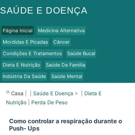
SAÚDE E DOENÇA
Página Inicial
Medicina Alternativa
Mordidas E Picadas
Câncer
Condições E Tratamentos
Saúde Bucal
Dieta E Nutrição
Saúde Da Família
Indústria Da Saúde
Saúde Mental
Saúde Pública E Segurança
Cirurgias E Procedimentos
Casa
| |
Saúde E Doença
> |
Dieta E
Saúde
Nutrição
|
Perda De Peso
Como controlar a respiração durante o
Push- Ups