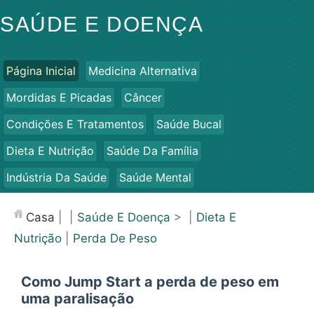
SAÚDE E DOENÇA
Página Inicial
Medicina Alternativa
Mordidas E Picadas
Câncer
Condições E Tratamentos
Saúde Bucal
Dieta E Nutrição
Saúde Da Família
Indústria Da Saúde
Saúde Mental
Saúde Pública E Segurança
Cirurgias E Procedimentos
Casa
| |
Saúde E Doença
> |
Dieta E
Saúde
Nutrição
|
Perda De Peso
Como Jump Start a perda de peso em
uma paralisação