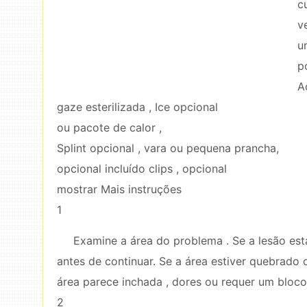
c
v
u
p
A
gaze esterilizada , Ice opcional
ou pacote de calor ,
Splint opcional , vara ou pequena prancha,
opcional incluído clips , opcional
mostrar Mais instruções
1
Examine a área do problema . Se a lesão est
antes de continuar. Se a área estiver quebrado o
área parece inchada , dores ou requer um bloco d
2