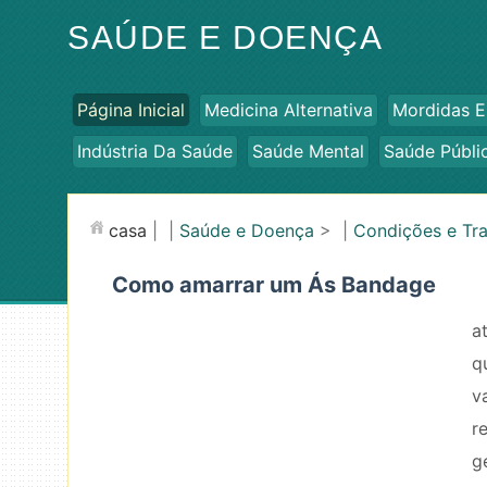
SAÚDE E DOENÇA
Página Inicial
Medicina Alternativa
Mordidas E
Indústria Da Saúde
Saúde Mental
Saúde Públi
casa
| |
Saúde e Doença
> |
Condições e Tr
Como amarrar um Ás Bandage
a
q
v
r
g