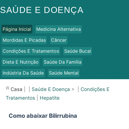
SAÚDE E DOENÇA
Página Inicial
Medicina Alternativa
Mordidas E Picadas
Câncer
Condições E Tratamentos
Saúde Bucal
Dieta E Nutrição
Saúde Da Família
Indústria Da Saúde
Saúde Mental
Saúde Pública E Segurança
Cirurgias E Procedimentos
Casa
| |
Saúde E Doença
> |
Condições E
Saúde
Tratamentos
|
Hepatite
Como abaixar Bilirrubina