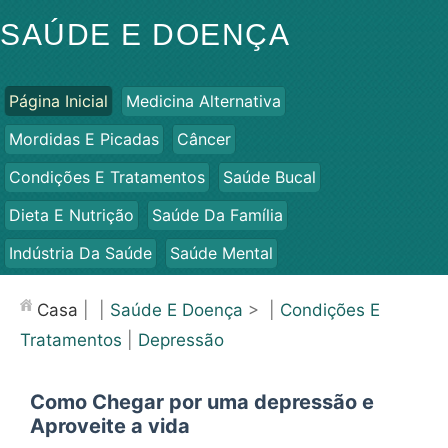
SAÚDE E DOENÇA
Página Inicial
Medicina Alternativa
Mordidas E Picadas
Câncer
Condições E Tratamentos
Saúde Bucal
Dieta E Nutrição
Saúde Da Família
Indústria Da Saúde
Saúde Mental
Saúde Pública E Segurança
Cirurgias E Procedimentos
Casa
| |
Saúde E Doença
> |
Condições E
Saúde
Tratamentos
|
Depressão
Como Chegar por uma depressão e
Aproveite a vida