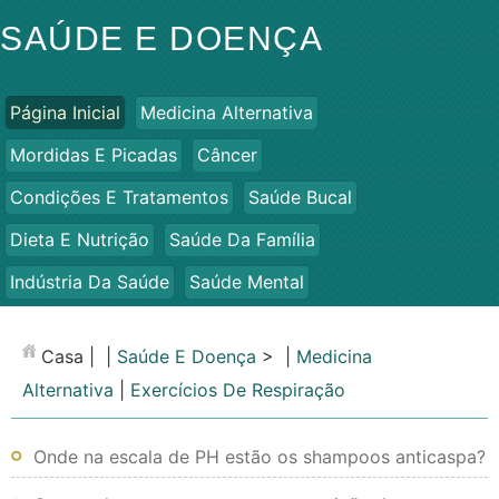
SAÚDE E DOENÇA
Página Inicial
Medicina Alternativa
Mordidas E Picadas
Câncer
Condições E Tratamentos
Saúde Bucal
Dieta E Nutrição
Saúde Da Família
Indústria Da Saúde
Saúde Mental
Saúde Pública E Segurança
Cirurgias E Procedimentos
Casa
| |
Saúde E Doença
> |
Medicina
Saúde
Alternativa
|
Exercícios De Respiração
Onde na escala de PH estão os shampoos anticaspa?