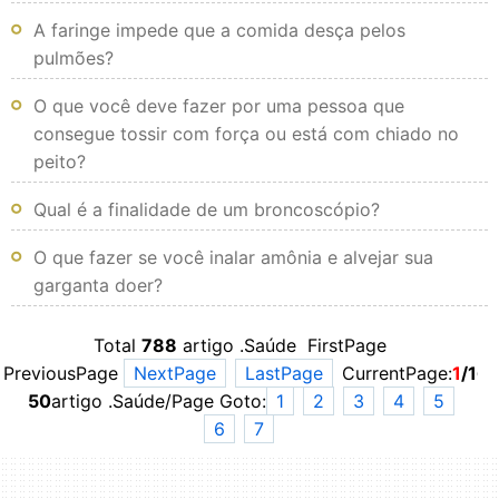
A faringe impede que a comida desça pelos
pulmões?
O que você deve fazer por uma pessoa que
consegue tossir com força ou está com chiado no
peito?
Qual é a finalidade de um broncoscópio?
O que fazer se você inalar amônia e alvejar sua
garganta doer?
Total
788
artigo .Saúde FirstPage
PreviousPage
NextPage
LastPage
CurrentPage:
1
/16
50
artigo .Saúde/Page Goto:
1
2
3
4
5
6
7