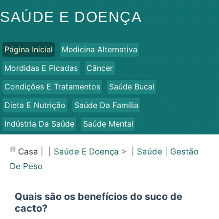
SAÚDE E DOENÇA
Página Inicial
Medicina Alternativa
Mordidas E Picadas
Câncer
Condições E Tratamentos
Saúde Bucal
Dieta E Nutrição
Saúde Da Família
Indústria Da Saúde
Saúde Mental
Saúde Pública E Segurança
Cirurgias E Procedimentos
Casa
| |
Saúde E Doença
> |
Saúde
|
Gestão
Saúde
De Peso
Quais são os benefícios do suco de
cacto?