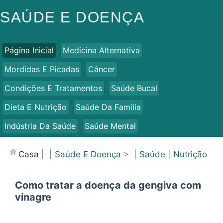
SAÚDE E DOENÇA
Página Inicial
Medicina Alternativa
Mordidas E Picadas
Câncer
Condições E Tratamentos
Saúde Bucal
Dieta E Nutrição
Saúde Da Família
Indústria Da Saúde
Saúde Mental
Saúde Pública E Segurança
Cirurgias E Procedimentos
Casa
| |
Saúde E Doença
> |
Saúde
|
Nutrição
Saúde
Como tratar a doença da gengiva com
vinagre