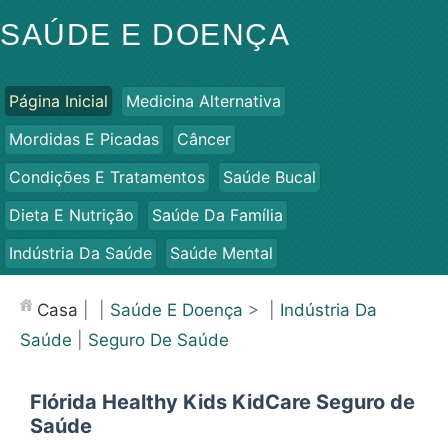
SAÚDE E DOENÇA
Página Inicial
Medicina Alternativa
Mordidas E Picadas
Câncer
Condições E Tratamentos
Saúde Bucal
Dieta E Nutrição
Saúde Da Família
Indústria Da Saúde
Saúde Mental
Saúde Pública E Segurança
Cirurgias E Procedimentos
Casa
| |
Saúde E Doença
> |
Indústria Da
Saúde
Saúde
|
Seguro De Saúde
Flórida Healthy Kids KidCare Seguro de
Saúde