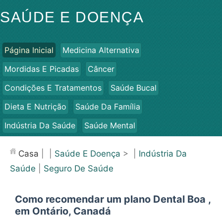
SAÚDE E DOENÇA
Página Inicial
Medicina Alternativa
Mordidas E Picadas
Câncer
Condições E Tratamentos
Saúde Bucal
Dieta E Nutrição
Saúde Da Família
Indústria Da Saúde
Saúde Mental
Saúde Pública E Segurança
Cirurgias E Procedimentos
Casa
| |
Saúde E Doença
> |
Indústria Da
Saúde
Saúde
|
Seguro De Saúde
Como recomendar um plano Dental Boa ,
em Ontário, Canadá