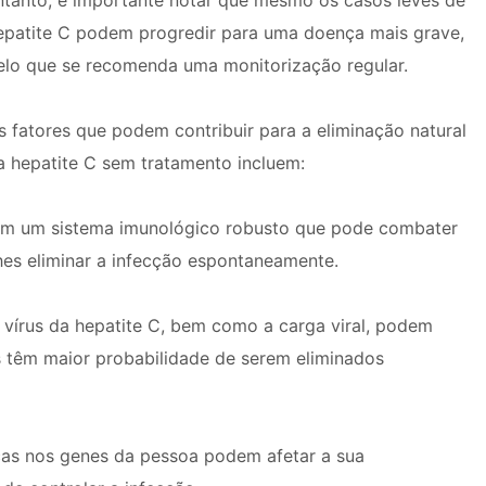
ntanto, é importante notar que mesmo os casos leves de
epatite C podem progredir para uma doença mais grave,
elo que se recomenda uma monitorização regular.
s fatores que podem contribuir para a eliminação natural
a hepatite C sem tratamento incluem:
 têm um sistema imunológico robusto que pode combater
lhes eliminar a infecção espontaneamente.
o vírus da hepatite C, bem como a carga viral, podem
s têm maior probabilidade de serem eliminados
cas nos genes da pessoa podem afetar a sua