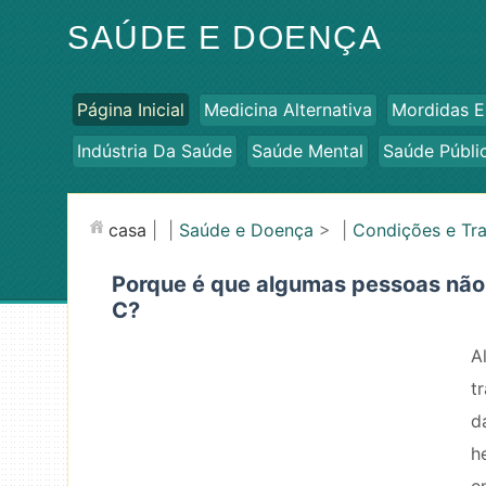
SAÚDE E DOENÇA
Página Inicial
Medicina Alternativa
Mordidas E
Indústria Da Saúde
Saúde Mental
Saúde Públi
casa
| |
Saúde e Doença
> |
Condições e Tr
Porque é que algumas pessoas não 
C?
A
t
d
h