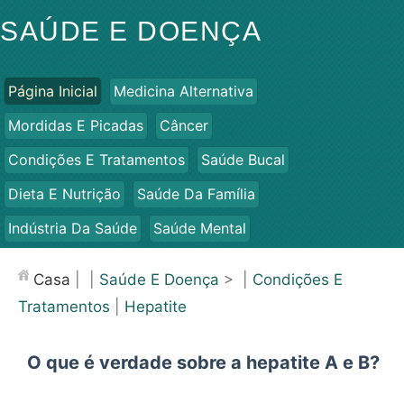
SAÚDE E DOENÇA
Página Inicial
Medicina Alternativa
Mordidas E Picadas
Câncer
Condições E Tratamentos
Saúde Bucal
Dieta E Nutrição
Saúde Da Família
Indústria Da Saúde
Saúde Mental
Saúde Pública E Segurança
Cirurgias E Procedimentos
Casa
| |
Saúde E Doença
> |
Condições E
Saúde
Tratamentos
|
Hepatite
O que é verdade sobre a hepatite A e B?