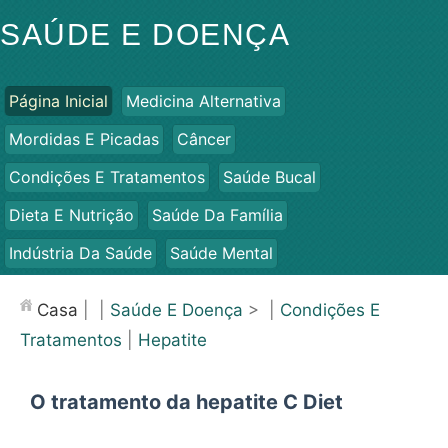
SAÚDE E DOENÇA
Página Inicial
Medicina Alternativa
Mordidas E Picadas
Câncer
Condições E Tratamentos
Saúde Bucal
Dieta E Nutrição
Saúde Da Família
Indústria Da Saúde
Saúde Mental
Saúde Pública E Segurança
Cirurgias E Procedimentos
Casa
| |
Saúde E Doença
> |
Condições E
Saúde
Tratamentos
|
Hepatite
O tratamento da hepatite C Diet