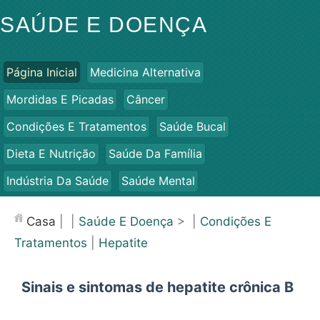
SAÚDE E DOENÇA
Página Inicial
Medicina Alternativa
Mordidas E Picadas
Câncer
Condições E Tratamentos
Saúde Bucal
Dieta E Nutrição
Saúde Da Família
Indústria Da Saúde
Saúde Mental
Saúde Pública E Segurança
Cirurgias E Procedimentos
Casa
| |
Saúde E Doença
> |
Condições E
Saúde
Tratamentos
|
Hepatite
Sinais e sintomas de hepatite crônica B