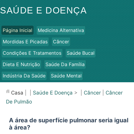
SAÚDE E DOENÇA
Página Inicial
Medicina Alternativa
Mordidas E Picadas
Câncer
Condições E Tratamentos
Saúde Bucal
Dieta E Nutrição
Saúde Da Família
Indústria Da Saúde
Saúde Mental
Saúde Pública E Segurança
Cirurgias E Procedimentos
Casa
| |
Saúde E Doença
> |
Câncer
|
Câncer
Saúde
De Pulmão
A área de superfície pulmonar seria igual
à área?