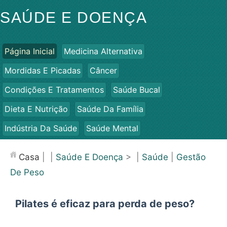
SAÚDE E DOENÇA
Página Inicial
Medicina Alternativa
Mordidas E Picadas
Câncer
Condições E Tratamentos
Saúde Bucal
Dieta E Nutrição
Saúde Da Família
Indústria Da Saúde
Saúde Mental
Saúde Pública E Segurança
Cirurgias E Procedimentos
Casa
| |
Saúde E Doença
> |
Saúde
|
Gestão
Saúde
De Peso
Pilates é eficaz para perda de peso?