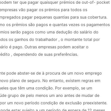
podem ter que pagar quaisquer prémios de out-of- pocket
 empresas vão pagar os prémios para todos os
empregados pagar pequenas quantias para sua cobertura.
mo os prémios são pagos e quantas vezes os pagamentos
rémios serão pagos como uma dedução do salário do
dos os ganhos do trabalhador , o montante total por
nário é pago. Outras empresas podem aceitar o
dito , dependendo de suas preferências.
ente pode abster-se de à procura de um novo emprego
ovo plano de seguro. No entanto, existem regras em
aqueles que têm uma condição. Por exemplo, se um
saúde grupo de pelo menos um ano antes de mudar de
por um novo período condição de exclusão preexistente.
 pode estar sujeito a um período de espera de 12 meses