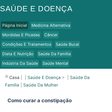
SAÚDE E DOENÇA
Página Inicial
Medicina Alternativa
Mordidas E Picadas
Câncer
Condições E Tratamentos
Saúde Bucal
Dieta E Nutrição
Saúde Da Família
Indústria Da Saúde
Saúde Mental
Saúde Pública E Segurança
Cirurgias E Procedimentos
Casa
| |
Saúde E Doença
> |
Saúde Da
Saúde
Família
|
Saúde Da Mulher
Como curar a constipação