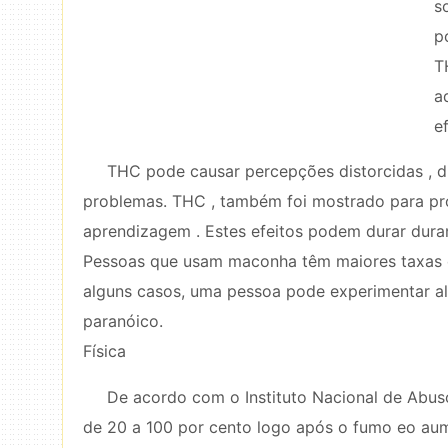
s
p
T
a
e
THC pode causar percepções distorcidas , di
problemas. THC , também foi mostrado para p
aprendizagem . Estes efeitos podem durar dura
Pessoas que usam maconha têm maiores taxas d
alguns casos, uma pessoa pode experimentar alu
paranóico.
Física
De acordo com o Instituto Nacional de Abus
de 20 a 100 por cento logo após o fumo eo aum