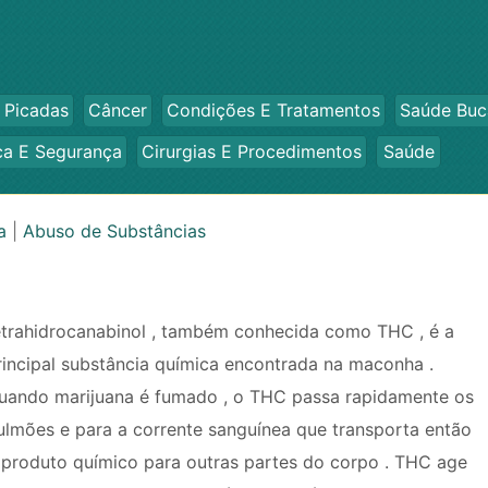
 Picadas
Câncer
Condições E Tratamentos
Saúde Buc
ca E Segurança
Cirurgias E Procedimentos
Saúde
a
|
Abuso de Substâncias
etrahidrocanabinol , também conhecida como THC , é a
rincipal substância química encontrada na maconha .
uando marijuana é fumado , o THC passa rapidamente os
ulmões e para a corrente sanguínea que transporta então
 produto químico para outras partes do corpo . THC age