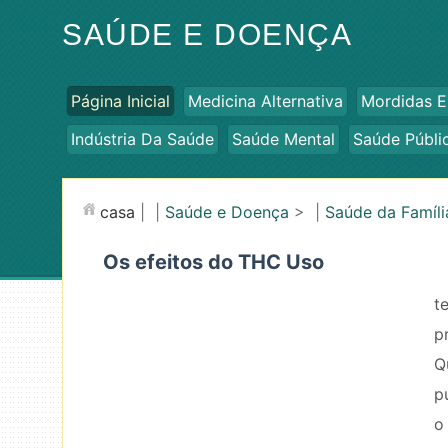
SAÚDE E DOENÇA
Página Inicial
Medicina Alternativa
Mordidas E
Indústria Da Saúde
Saúde Mental
Saúde Públi
casa
| |
Saúde e Doença
> |
Saúde da Famíli
Os efeitos do THC Uso
t
p
Q
p
o