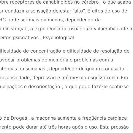
obre receptores de canabinóides no cérebro , o que acaba
or conduzir a sensação de estar "alto". Efeitos do uso de
HC pode ser mais ou menos, dependendo da
dministração, a experiência do usuário ea vulnerabilidade a
feitos psicoativos . Psychological
ficuldade de concentração e dificuldade de resolução de
rovocar problemas de memória e problemas com a
nte dias ou semanas , dependendo de quanto foi usado .
e ansiedade, depressão e até mesmo esquizofrenia. Em
cinações e desorientação , o que pode fazê-lo sentir-se
o de Drogas , a maconha aumenta a freqüência cardíaca
ento pode durar até três horas após o uso. Esta pressão