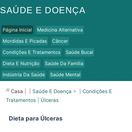
SAÚDE E DOENÇA
Página Inicial
Medicina Alternativa
Mordidas E Picadas
Câncer
Condições E Tratamentos
Saúde Bucal
Dieta E Nutrição
Saúde Da Família
Indústria Da Saúde
Saúde Mental
Saúde Pública E Segurança
Cirurgias E Procedimentos
Casa
| |
Saúde E Doença
> |
Condições E
Saúde
Tratamentos
|
Úlceras
Dieta para Úlceras