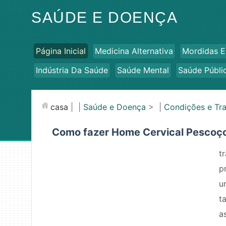
SAÚDE E DOENÇA
Página Inicial
Medicina Alternativa
Mordidas E
Indústria Da Saúde
Saúde Mental
Saúde Públi
casa
| |
Saúde e Doença
> |
Condições e Tr
Como fazer Home Cervical Pescoç
t
p
u
t
a