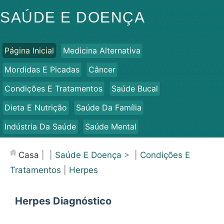
SAÚDE E DOENÇA
Página Inicial
Medicina Alternativa
Mordidas E Picadas
Câncer
Condições E Tratamentos
Saúde Bucal
Dieta E Nutrição
Saúde Da Família
Indústria Da Saúde
Saúde Mental
Saúde Pública E Segurança
Cirurgias E Procedimentos
Casa
| |
Saúde E Doença
> |
Condições E
Saúde
Tratamentos
|
Herpes
Herpes Diagnóstico