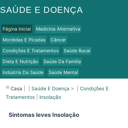
SAÚDE E DOENÇA
Página Inicial
Medicina Alternativa
Mordidas E Picadas
Câncer
Condições E Tratamentos
Saúde Bucal
Dieta E Nutrição
Saúde Da Família
Indústria Da Saúde
Saúde Mental
Saúde Pública E Segurança
Cirurgias E Procedimentos
Casa
| |
Saúde E Doença
> |
Condições E
Saúde
Tratamentos
|
Insolação
Sintomas leves Insolação