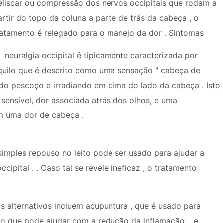
eliscar ou compressão dos nervos occipitais que rodam a
artir do topo da coluna a parte de trás da cabeça , o
ratamento é relegado para o manejo da dor . Sintomas
neuralgia occipital é tipicamente caracterizada por
quilo que é descrito como uma sensação " cabeça de
 do pescoço e irradiando em cima do lado da cabeça . Isto
nsível, dor associada atrás dos olhos, e uma
om uma dor de cabeça .
simples repouso no leito pode ser usado para ajudar a
cipital . . Caso tal se revele ineficaz , o tratamento
s alternativos incluem acupuntura , que é usado para
r , o que pode ajudar com a redução da inflamação; . e