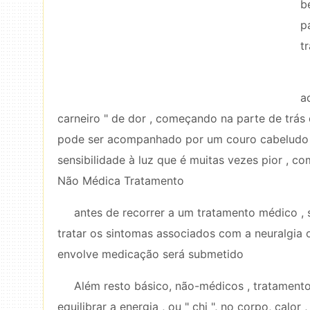
b
p
t
a
carneiro " de dor , começando na parte de trás
pode ser acompanhado por um couro cabeludo se
sensibilidade à luz que é muitas vezes pior , c
Não Médica Tratamento
antes de recorrer a um tratamento médico , 
tratar os sintomas associados com a neuralgia oc
envolve medicação será submetido
Além resto básico, não-médicos , tratamento
equilibrar a energia , ou " chi ", no corpo, calo