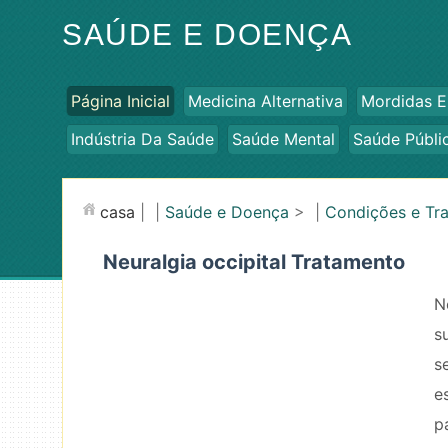
SAÚDE E DOENÇA
Página Inicial
Medicina Alternativa
Mordidas E
Indústria Da Saúde
Saúde Mental
Saúde Públi
casa
| |
Saúde e Doença
> |
Condições e Tr
Neuralgia occipital Tratamento
N
s
s
e
p