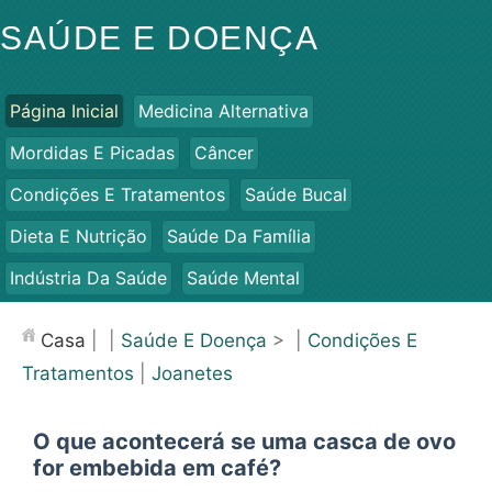
SAÚDE E DOENÇA
Página Inicial
Medicina Alternativa
Mordidas E Picadas
Câncer
Condições E Tratamentos
Saúde Bucal
Dieta E Nutrição
Saúde Da Família
Indústria Da Saúde
Saúde Mental
Saúde Pública E Segurança
Cirurgias E Procedimentos
Casa
| |
Saúde E Doença
> |
Condições E
Saúde
Tratamentos
|
Joanetes
O que acontecerá se uma casca de ovo
for embebida em café?