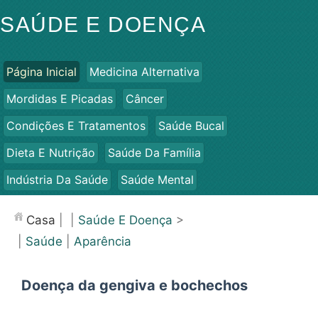
SAÚDE E DOENÇA
Página Inicial
Medicina Alternativa
Mordidas E Picadas
Câncer
Condições E Tratamentos
Saúde Bucal
Dieta E Nutrição
Saúde Da Família
Indústria Da Saúde
Saúde Mental
Saúde Pública E Segurança
Cirurgias E Procedimentos
Casa
| |
Saúde E Doença
>
Saúde
|
Saúde
|
Aparência
Doença da gengiva e bochechos