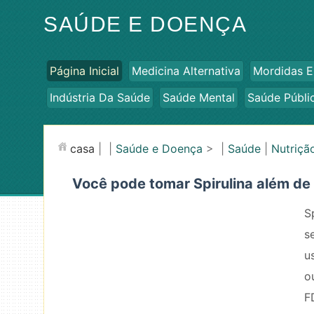
SAÚDE E DOENÇA
Página Inicial
Medicina Alternativa
Mordidas E
Indústria Da Saúde
Saúde Mental
Saúde Públi
casa
| |
Saúde e Doença
> |
Saúde
|
Nutriçã
Você pode tomar Spirulina além de
S
s
u
o
F