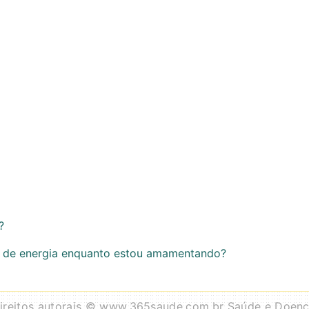
?
s de energia enquanto estou amamentando?
ireitos autorais © www.365saude.com.br Saúde e Doen