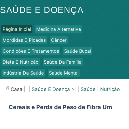
SAÚDE E DOENÇA
Página Inicial
Medicina Alternativa
Mordidas E Picadas
Câncer
Condições E Tratamentos
Saúde Bucal
Dieta E Nutrição
Saúde Da Família
Indústria Da Saúde
Saúde Mental
Saúde Pública E Segurança
Cirurgias E Procedimentos
Casa
| |
Saúde E Doença
> |
Saúde
|
Nutrição
Saúde
Cereais e Perda de Peso de Fibra Um