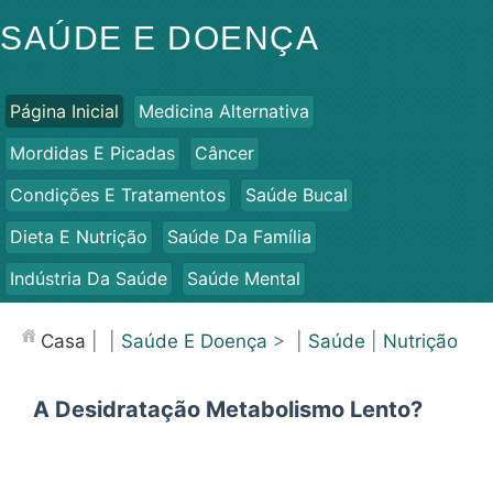
SAÚDE E DOENÇA
Página Inicial
Medicina Alternativa
Mordidas E Picadas
Câncer
Condições E Tratamentos
Saúde Bucal
Dieta E Nutrição
Saúde Da Família
Indústria Da Saúde
Saúde Mental
Saúde Pública E Segurança
Cirurgias E Procedimentos
Casa
| |
Saúde E Doença
> |
Saúde
|
Nutrição
Saúde
A Desidratação Metabolismo Lento?