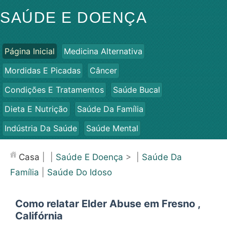
SAÚDE E DOENÇA
Página Inicial
Medicina Alternativa
Mordidas E Picadas
Câncer
Condições E Tratamentos
Saúde Bucal
Dieta E Nutrição
Saúde Da Família
Indústria Da Saúde
Saúde Mental
Saúde Pública E Segurança
Cirurgias E Procedimentos
Casa
| |
Saúde E Doença
> |
Saúde Da
Saúde
Família
|
Saúde Do Idoso
Como relatar Elder Abuse em Fresno ,
Califórnia