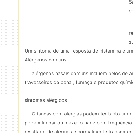
S
c
r
s
Um sintoma de uma resposta de histamina é um
Alérgenos comuns
alérgenos nasais comuns incluem pêlos de an
travesseiros de pena , fumaça e produtos quím
sintomas alérgicos
Crianças com alergias podem ter tanto um n
podem limpar ou mexer o nariz com freqüência
resultado de alergias é normalmente transparent