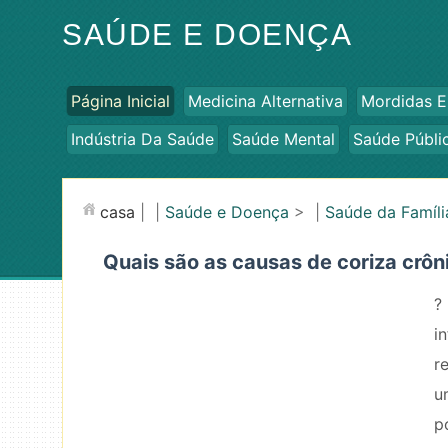
SAÚDE E DOENÇA
Página Inicial
Medicina Alternativa
Mordidas E
Indústria Da Saúde
Saúde Mental
Saúde Públi
casa
| |
Saúde e Doença
> |
Saúde da Famíli
Quais são as causas de coriza crôn
?
i
r
u
p