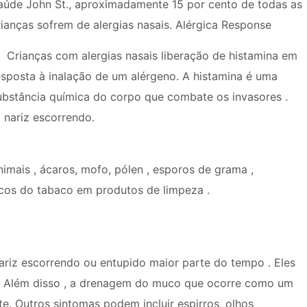
aúde John St., aproximadamente 15 por cento de todas as
rianças sofrem de alergias nasais. Alérgica Response
Crianças com alergias nasais liberação de histamina em
esposta à inalação de um alérgeno. A histamina é uma
ubstância química do corpo que combate os invasores .
 nariz escorrendo.
imais , ácaros, mofo, pólen , esporos de grama ,
icos do tabaco em produtos de limpeza .
ariz escorrendo ou entupido maior parte do tempo . Eles
. Além disso , a drenagem do muco que ocorre como um
e. Outros sintomas podem incluir espirros, olhos