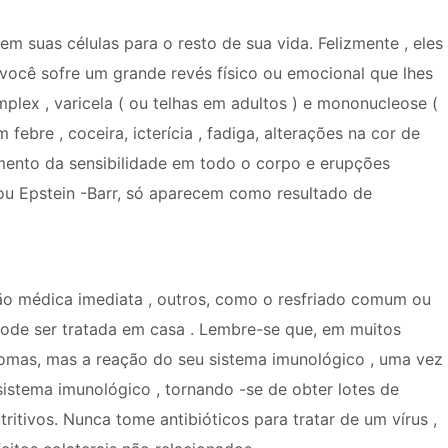
em suas células para o resto de sua vida. Felizmente , eles
 você sofre um grande revés físico ou emocional que lhes
implex , varicela ( ou telhas em adultos ) e mononucleose (
 febre , coceira, icterícia , fadiga, alterações na cor de
aumento da sensibilidade em todo o corpo e erupções
ou Epstein -Barr, só aparecem como resultado de
ão médica imediata , outros, como o resfriado comum ou
pode ser tratada em casa . Lembre-se que, em muitos
tomas, mas a reação do seu sistema imunológico , uma vez
sistema imunológico , tornando -se de obter lotes de
ritivos. Nunca tome antibióticos para tratar de um vírus ,