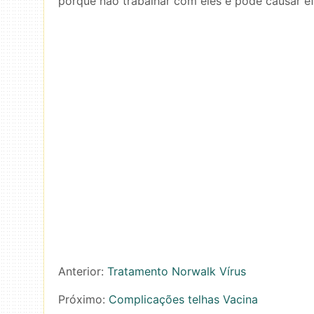
porque não trabalhar com eles e pode causar efe
Anterior:
Tratamento Norwalk Vírus
Próximo:
Complicações telhas Vacina