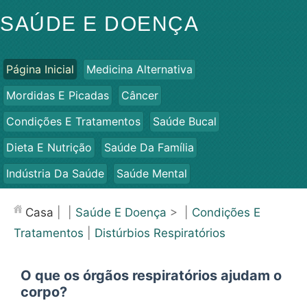
SAÚDE E DOENÇA
Página Inicial
Medicina Alternativa
Mordidas E Picadas
Câncer
Condições E Tratamentos
Saúde Bucal
Dieta E Nutrição
Saúde Da Família
Indústria Da Saúde
Saúde Mental
Saúde Pública E Segurança
Cirurgias E Procedimentos
Casa
| |
Saúde E Doença
> |
Condições E
Saúde
Tratamentos
|
Distúrbios Respiratórios
O que os órgãos respiratórios ajudam o
corpo?